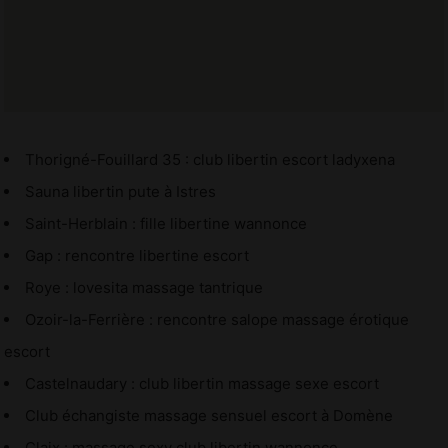
Thorigné-Fouillard 35 : club libertin escort ladyxena
Sauna libertin pute à Istres
Saint-Herblain : fille libertine wannonce
Gap : rencontre libertine escort
Roye : lovesita massage tantrique
Ozoir-la-Ferrière : rencontre salope massage érotique
escort
Castelnaudary : club libertin massage sexe escort
Club échangiste massage sensuel escort à Domène
Claix : massage sexy club libertin wannonce